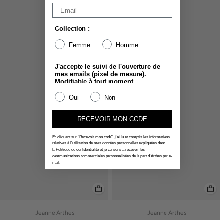
Collection :
Femme
Homme
J'accepte le suivi de l'ouverture de
mes emails (pixel de mesure).
Modifiable à tout moment.
Oui
Non
RECEVOIR MON CODE
En cliquant sur "Recevoir mon code", j'ai lu et compris les informations
relatives à l'utilisation de mes données personnelles expliquées dans
la Politique de confidentialité et je consens à recevoir les
communications commerciales personnalisées de la part d'Arthes par e-
mail.
Jeanne Arthes
Jeanne Arthes