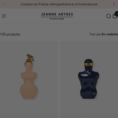
nternational
Livraison offerte à partir de 29€
er au contenu
139 produits
Trier par:
En vedette