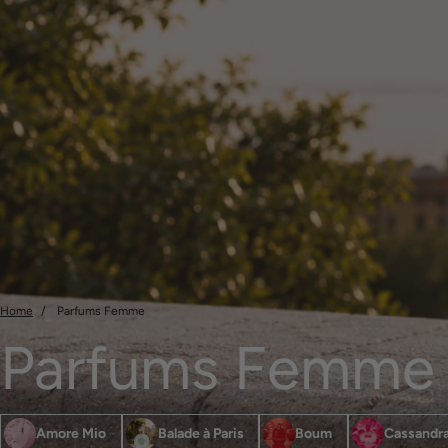
Home
Parfums Femme
Parfums Femme
Amore Mio
Balade à Paris
Boum
Cassandr