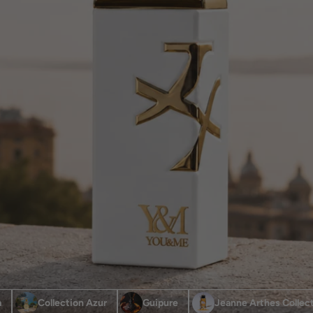
a
Collection Azur
Guipure
Jeanne Arthes Collect