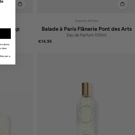
de
Jeanne Arthes
t du Cap
Balade à Paris Flânerie Pont des Arts
ml
Eau de Parfum 100ml
€14,95
formations
es dans
thes par e-