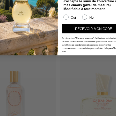
J'accepte le suivi de l'ouverture 
mes emails (pixel de mesure).
Modifiable à tout moment.
Oui
Non
nne Arthes Les Exclusifs
Jeanne Arthes
Cassiopea
Collection Azur Écla
RECEVOIR MON CODE
au de Parfum 100ml
Eau de Parfum 100
€14,95
En cliquant sur "Recevoir mon code", j'ai lu et compris les in
relatives à l'utilisation de mes données personnelles expliqué
la Politique de confidentialité et je consens à recevoir les
communications commerciales personnalisées de la part d'Ar
mail.