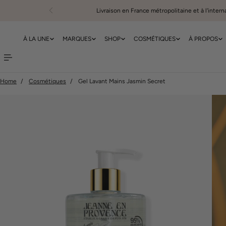
Livraison en France métropolitaine et à l'intern
er au contenu
À LA UNE
MARQUES
SHOP
COSMÉTIQUES
À PROPOS
Home
Cosmétiques
Gel Lavant Mains Jasmin Secret