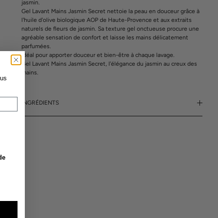
jasmin.
Gel Lavant Mains Jasmin Secret nettoie la peau en douceur grâce à
l'huile d'olive biologique AOP de Haute-Provence et aux extraits
naturels de fleurs de jasmin. Sa texture gel onctueuse procure une
agréable sensation de confort et laisse les mains délicatement
parfumées.
Idéal pour apporter douceur et bien-être à chaque lavage.
Gel Lavant Mains Jasmin Secret, l'élégance du jasmin au creux des
mains.
ous
INGRÉDIENTS
de