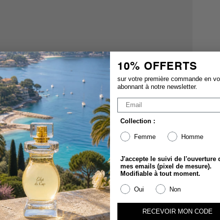
10% OFFERTS
sur votre première commande en v
abonnant à notre newsletter.
Collection :
Femme
Homme
J'accepte le suivi de l'ouverture 
mes emails (pixel de mesure).
Modifiable à tout moment.
Oui
Non
RECEVOIR MON CODE