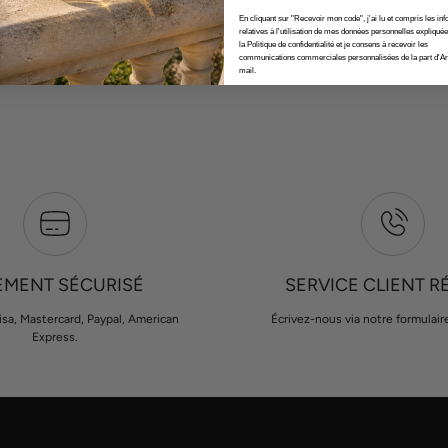
En cliquant sur "Recevoir mon code", j'ai lu et compris les in
relatives à l'utilisation de mes données personnelles expliqué
la Politique de confidentialité et je consens à recevoir les
communications commerciales personnalisées de la part d'Ar
mail.
EMENT SÉCURISÉ
SERVICE CLIENT R
isa, Mastercard, Paypal, American
Écrivez-nous via notre formulair
Express.