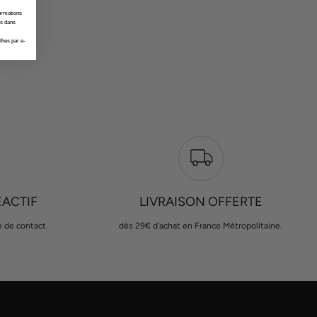
formations
es dans
thes par e-
ÉACTIF
LIVRAISON OFFERTE
e de contact.
dès 29€ d'achat en France Métropolitaine.